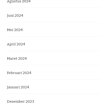
Agustus 2024
Juni 2024
Mei 2024
April 2024
Maret 2024
Februari 2024
Januari 2024
Desember 2023