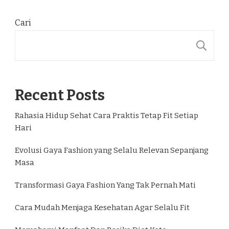
Cari
C
Recent Posts
Rahasia Hidup Sehat Cara Praktis Tetap Fit Setiap
Hari
Evolusi Gaya Fashion yang Selalu Relevan Sepanjang
Masa
Transformasi Gaya Fashion Yang Tak Pernah Mati
Cara Mudah Menjaga Kesehatan Agar Selalu Fit