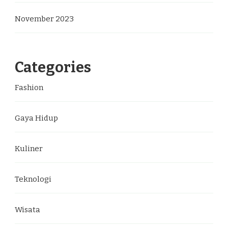
November 2023
Categories
Fashion
Gaya Hidup
Kuliner
Teknologi
Wisata