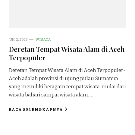
JUNI 2, 2025
WISATA
Deretan Tempat Wisata Alam di Aceh
Terpopuler
Deretan Tempat Wisata Alam di Aceh Terpopuler-
Aceh adalah provinsi di ujung pulau Sumatera
yang memiliki beragam tempat wisata, mulai dari
wisata bahari sampai wisata alam. …
BACA SELENGKAPNYA