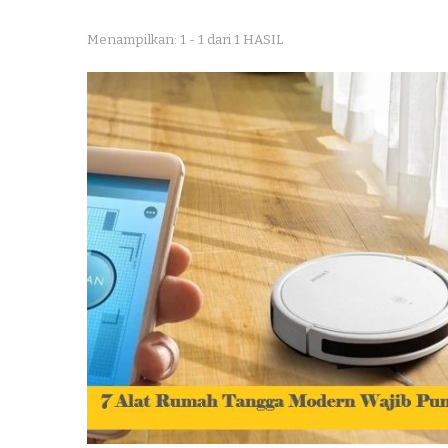
Menampilkan: 1 - 1 dari 1 HASIL