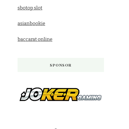
sbotop slot
asianbookie
baccarat online
SPONSOR