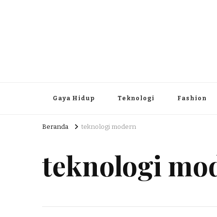
Brangwet
Gaya Hidup
Teknologi
Fashion
Beranda
teknologi modern
teknologi mo